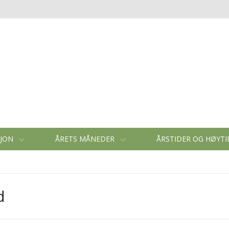
SJON
ÅRETS MÅNEDER
ÅRSTIDER OG HØYT
d