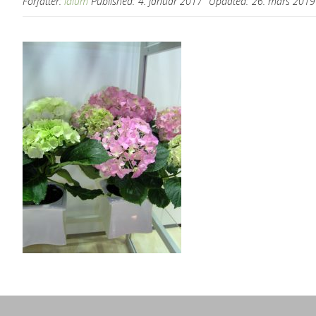
Forfatter:
idium
Published:
4. januar 2017
Updated:
26. mars 2019