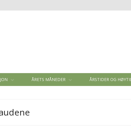
SJON
ÅRETS MÅNEDER
ÅRSTIDER OG HØYT
taudene