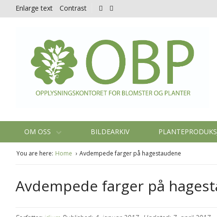
Enlarge text
Contrast
OM OSS
BILDEARKIV
PLANTEPRODUK
You are here:
Home
Avdempede farger på hagestaudene
Avdempede farger på hages