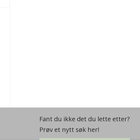
Fant du ikke det du lette etter?
Prøv et nytt søk her!