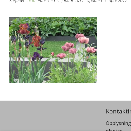
Forfatter:
idium
Published:
4. januar 2017
Updated:
7. april 2017
Kontakti
Opplysning
planter