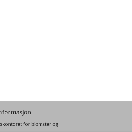
nformasjon
skontoret for blomster og