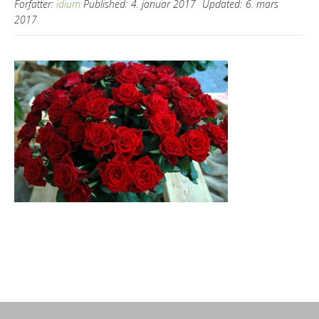
Forfatter:
idium
Published:
4. januar 2017
Updated:
6. mars
2017