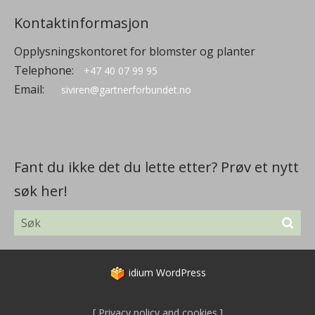
Kontaktinformasjon
Opplysningskontoret for blomster og planter
Telephone:
+47 40 07 99 95
Email:
siviren@gartnerforbundet.no
Fant du ikke det du lette etter? Prøv et nytt
søk her!
idium
WordPress
Privacy policy and cookies