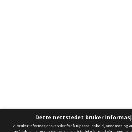
Dette nettstedet bruker informas
Vi bruker informasjonskapsler for å tilpasse innhold, annonser og an
også informasjon om din bruk av nettstedet vårt med våre annonse