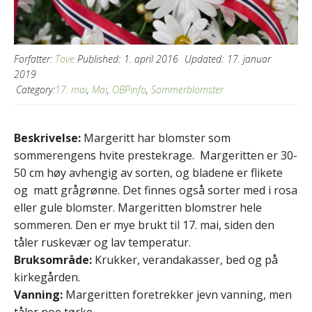
Forfatter:
Tove
Published:
1. april 2016
Updated:
17. januar
2019
Category:
17. mai
,
Mai
,
OBPinfo
,
Sommerblomster
Beskrivelse:
Margeritt har blomster som
sommerengens hvite prestekrage. Margeritten er 30-
50 cm høy avhengig av sorten, og bladene er flikete
og matt grågrønne. Det finnes også sorter med i rosa
eller gule blomster. Margeritten blomstrer hele
sommeren. Den er mye brukt til 17. mai, siden den
tåler ruskevær og lav temperatur.
Bruksområde:
Krukker, verandakasser, bed og på
kirkegården.
Vanning:
Margeritten foretrekker jevn vanning, men