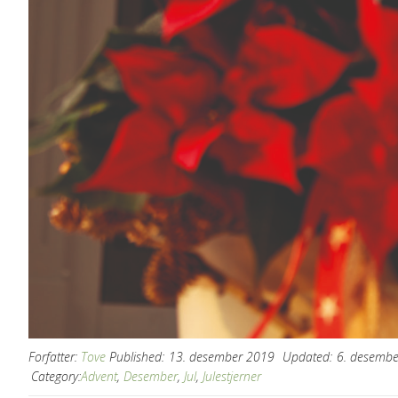
Forfatter:
Tove
Published:
13. desember 2019
Updated:
6. desemb
Category:
Advent
,
Desember
,
Jul
,
Julestjerner