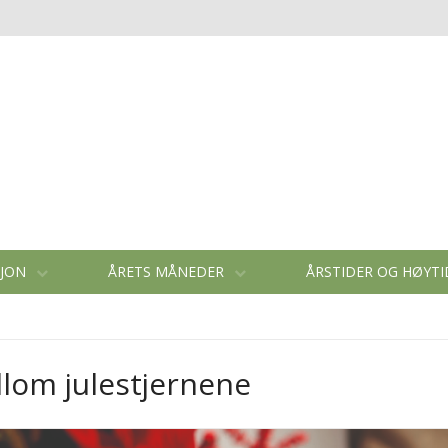
SJON
ÅRETS MÅNEDER
ÅRSTIDER OG HØYT
llom julestjernene