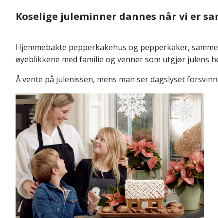
Koselige juleminner dannes når vi er s
Hjemmebakte pepperkakehus og pepperkaker, sammen med g
øyeblikkene med familie og venner som utgjør julens 
Å vente på julenissen, mens man ser dagslyset forsvinne