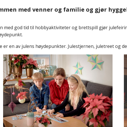
ammen med venner og familie og gjør hyggel
od tid til hobbyaktiviteter og brettspill gjør julefeiring
høydepunkt.
 er en av julens høydepunkter. Julestjernen, juletreet og d