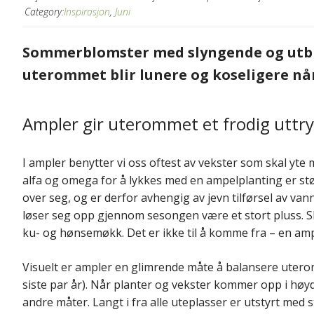
Category:
Inspirasjon
,
Juni
Sommerblomster med slyngende og utbred
uterommet blir lunere og koseligere når
Ampler gir uterommet et frodig uttr
I ampler benytter vi oss oftest av vekster som skal yte
alfa og omega for å lykkes med en ampelplanting er st
over seg, og er derfor avhengig av jevn tilførsel av va
løser seg opp gjennom sesongen være et stort pluss. Sli
ku- og hønsemøkk. Det er ikke til å komme fra – en ampe
Visuelt er ampler en glimrende måte å balansere uterom
siste par år). Når planter og vekster kommer opp i h
andre måter. Langt i fra alle uteplasser er utstyrt med