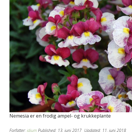
Nemesia er en frodig ampel- og krukkeplante
Forfatter:
idium
Published:
13. juni 2017
Updated:
11. juni 2018