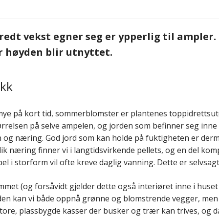
t vekst egner seg er ypperlig til ampler. 
 høyden blir utnyttet.
ykk
 mye på kort tid, sommerblomster er plantenes toppidrettsut
ørrelsen på selve ampelen, og jorden som befinner seg inne 
nn og næring. God jord som kan holde på fuktigheten er dermed
k næring finner vi i langtidsvirkende pellets, og en del ko
l i storform vil ofte kreve daglig vanning. Dette er selvsag
met (og forsåvidt gjelder dette også interiøret inne i huse
øyden kan vi både oppnå grønne og blomstrende vegger, men 
 store, plassbygde kasser der busker og trær kan trives, og