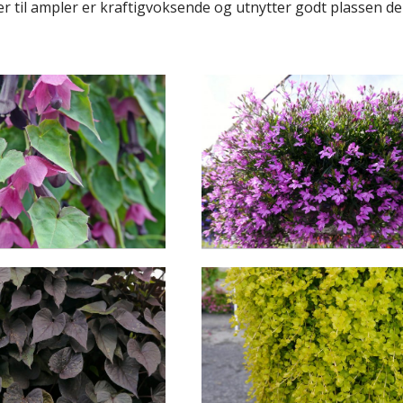
til ampler er kraftigvoksende og utnytter godt plassen de få