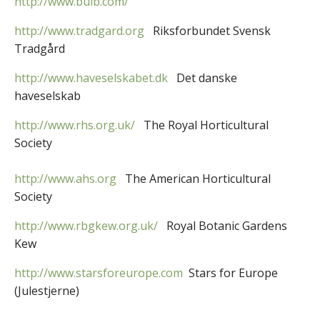
http://www.bulb.com/
http://www.tradgard.org
Riksforbundet Svensk
Tradgård
http://www.haveselskabet.dk
Det danske
haveselskab
http://www.rhs.org.uk/
The Royal Horticultural
Society
http://www.ahs.org
The American Horticultural
Society
http://www.rbgkew.org.uk/
Royal Botanic Gardens
Kew
http://www.starsforeurope.com
Stars for Europe
(Julestjerne)