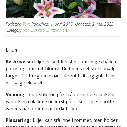
Forfatter:
Tove
Published:
1. april 2016
Updated:
2. mai 2023
Category:
Mai
,
OBPinfo
,
Snittblomster
Lilium
Beskrivelse:
Liljer er løkblomster som selges både i
potte og som snittblomst. De finnes i et stort utvalg
farger, fra burgunderrødt til rent hvitt og gult. Liljer
er i salg hele året.
Vanning:
Snitt stilkene på skrå og sett de i lunkent
vann. Fjern bladene nederst på stilken. Liljer i potte
vannes når jorden har tørket opp.
Plassering:
Liljer kan stå inne i rommet, men holder