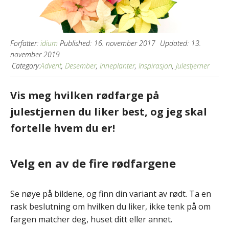
Forfatter:
idium
Published:
16. november 2017
Updated:
13.
november 2019
Category:
Advent
,
Desember
,
Inneplanter
,
Inspirasjon
,
Julestjerner
Vis meg hvilken rødfarge på
julestjernen du liker best, og jeg skal
fortelle hvem du er!
Velg en av de fire rødfargene
Se nøye på bildene, og finn din variant av rødt. Ta en
rask beslutning om hvilken du liker, ikke tenk på om
fargen matcher deg, huset ditt eller annet.