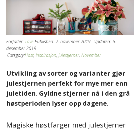
Forfatter:
Tove
Published:
2. november 2019
Updated:
6.
desember 2019
Category:
Høst
,
Inspirasjon
,
Julestjerner
,
November
Utvikling av sorter og varianter gjør
julestjernen perfekt for mye mer enn
juletiden. Gyldne stjerner nå i den grå
høstperioden lyser opp dagene.
Magiske høstfarger med julestjerner