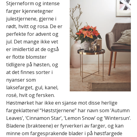
Stjerneform og intense
farger kjennetegner
julestjernene, gjerne i
rødt, hvitt og rosa. De er
perfekte for advent og
jul. Det mange ikke vet
er imidlertid at de også
er flotte blomster
tidligere på høsten, og
at det finnes sorter i
nyanser som
laksefarget, gul, kanel,
rosé, hvit og fersken.
Høstmørket har ikke en sjanse mot disse herlige
fargeklattene! “Høststjernene” har navn som ‘Autumn
Leaves’, ‘Cinnamon Star’, ‘Lemon Snow’ og ‘Wintersun’.
Bladene (brakteene) er fyrverkeri av farger, og kan
minne om fargesprakende blader i på høstfargede