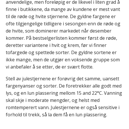
anvendelige, men foreløpig er de likevel i liten grad å
finne i butikkene, da mange av kundene er mest vant
til de røde og hvite stjernene. De gyldne fargene er
ofte tilgjengelige tidligere i sesongen enn de røde og
de hvite, som dominerer markedet når desember
kommer. På bestselgerlisten kommer først de røde,
deretter variantene i hvit og krem, før vi finner
tofargede og spettede sorter. De gyldne sortene er
ikke mange, men de utgjør en voksende gruppe som
vi anbefaler å se etter, de er svært flotte.
Stell av julestjernene er forøvrig det samme, uansett
fargenyanser og sorter. De foretrekker alle godt med
lys, og en lun plassering mellom 15 and 22°C. Vanning
skal skje i moderate mengder, og helst med
romtemperert vann. Julestjernene er også sensitive i
forhold til trekk, så la dem få en lun plassering.