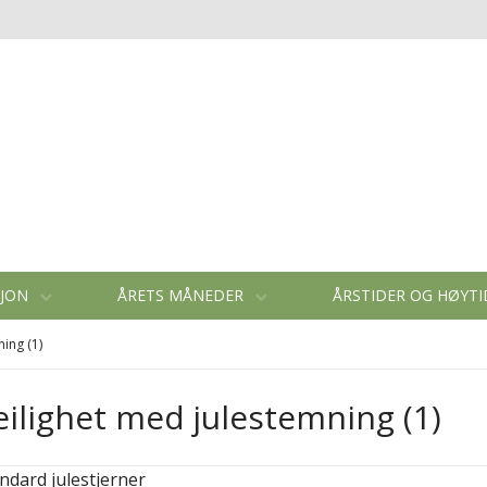
SJON
ÅRETS MÅNEDER
ÅRSTIDER OG HØYT
ning (1)
leilighet med julestemning (1)
ndard julestjerner