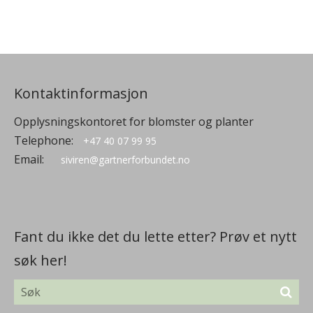
Kontaktinformasjon
Opplysningskontoret for blomster og planter
Telephone:
+47 40 07 99 95
Email:
siviren@gartnerforbundet.no
Fant du ikke det du lette etter? Prøv et nytt
søk her!