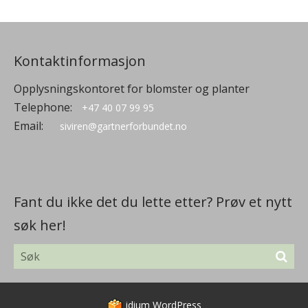
Kontaktinformasjon
Opplysningskontoret for blomster og planter
Telephone:
+47 40 07 99 95
Email:
siviren@gartnerforbundet.no
Fant du ikke det du lette etter? Prøv et nytt
søk her!
idium
WordPress