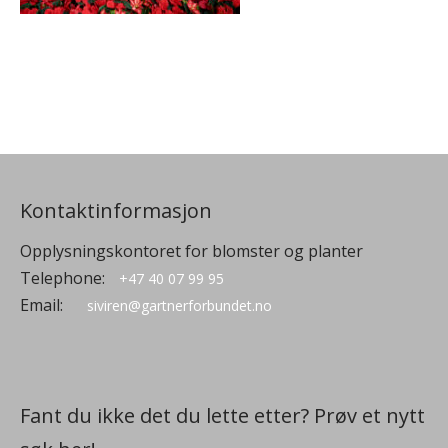
Kontaktinformasjon
Opplysningskontoret for blomster og planter
Telephone:
+47 40 07 99 95
Email:
siviren@gartnerforbundet.no
Fant du ikke det du lette etter? Prøv et nytt