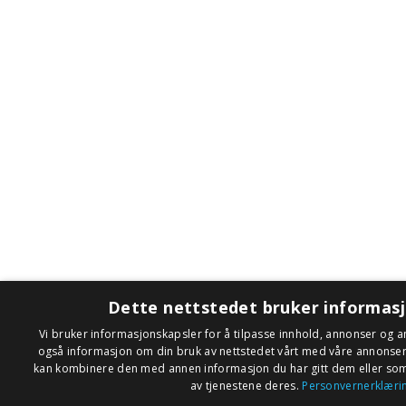
Dette nettstedet bruker informas
Vi bruker informasjonskapsler for å tilpasse innhold, annonser og an
også informasjon om din bruk av nettstedet vårt med våre annonse
kan kombinere den med annen informasjon du har gitt dem eller som 
av tjenestene deres.
Personvernerklæri