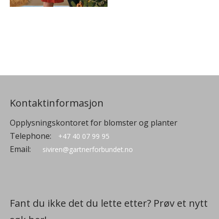
Kontaktinformasjon
Opplysningskontoret for blomster og planter
Telephone:
+47 40 07 99 95
Email:
siviren@gartnerforbundet.no
Fant du ikke det du lette etter? Prøv et nytt