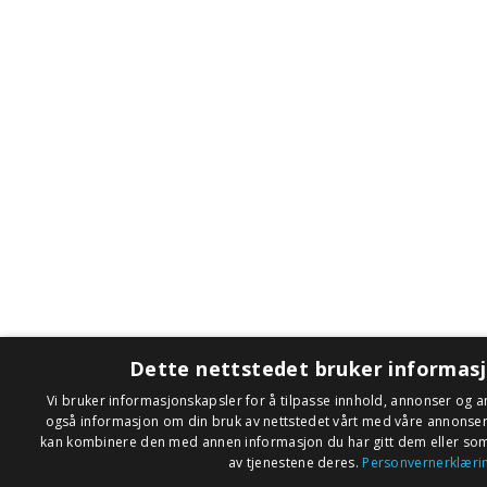
Dette nettstedet bruker informas
Vi bruker informasjonskapsler for å tilpasse innhold, annonser og an
også informasjon om din bruk av nettstedet vårt med våre annonse
kan kombinere den med annen informasjon du har gitt dem eller som 
av tjenestene deres.
Personvernerklæri