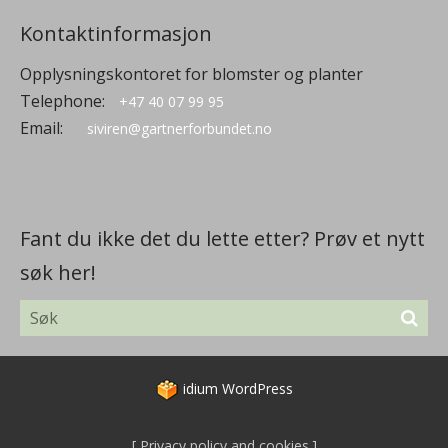
Kontaktinformasjon
Opplysningskontoret for blomster og planter
Telephone:
+47 40 07 99 95
Email:
siviren@gartnerforbundet.no
Fant du ikke det du lette etter? Prøv et nytt
søk her!
idium
WordPress
Privacy policy and cookies