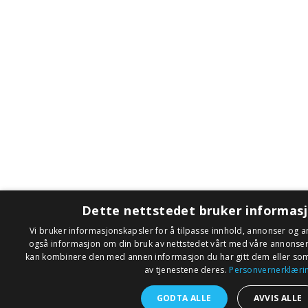
Dette nettstedet bruker informas
Vi bruker informasjonskapsler for å tilpasse innhold, annonser og an
også informasjon om din bruk av nettstedet vårt med våre annonse
kan kombinere den med annen informasjon du har gitt dem eller som 
av tjenestene deres.
Personvernerklæri
GODTA ALLE
AVVIS ALLE