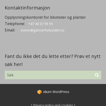
Kontaktinformasjon
Opplysningskontoret for blomster og planter
Telephone:
+47 40 07 99 95
Email:
siviren@gartnerforbundet.no
Fant du ikke det du lette etter? Prøv et nytt
søk her!
idium
WordPress
Privacy policy and cookies