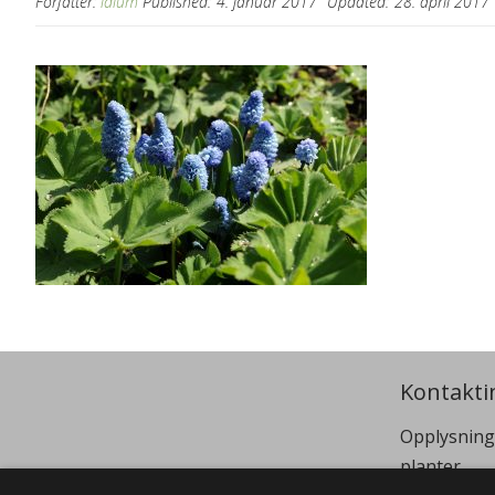
Forfatter:
idium
Published:
4. januar 2017
Updated:
28. april 2017
Kontakti
Opplysning
planter