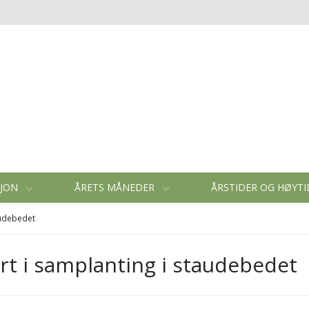
SJON
ÅRETS MÅNEDER
ÅRSTIDER OG HØYT
audebedet
rt i samplanting i staudebedet