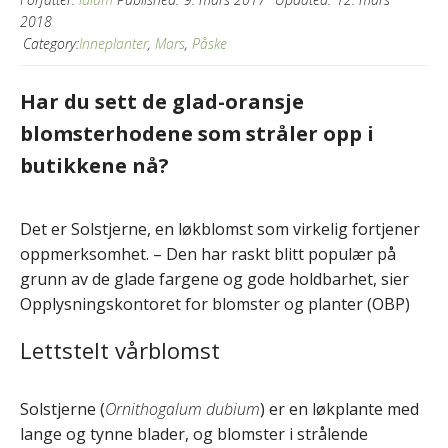
2018
Category:
Inneplanter
,
Mars
,
Påske
Har du sett de glad-oransje
blomsterhodene som stråler opp i
butikkene nå?
Det er Solstjerne, en løkblomst som virkelig fortjener
oppmerksomhet. – Den har raskt blitt populær på
grunn av de glade fargene og gode holdbarhet, sier
Opplysningskontoret for blomster og planter (OBP)
Lettstelt vårblomst
Solstjerne (
Ornithogalum dubium
) er en løkplante med
lange og tynne blader, og blomster i strålende