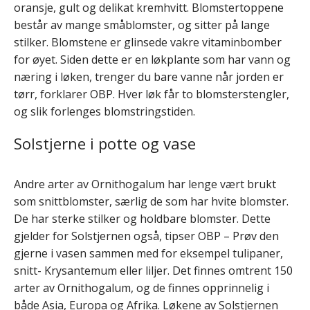
oransje, gult og delikat kremhvitt. Blomstertoppene
består av mange småblomster, og sitter på lange
stilker. Blomstene er glinsede vakre vitaminbomber
for øyet. Siden dette er en løkplante som har vann og
næring i løken, trenger du bare vanne når jorden er
tørr, forklarer OBP. Hver løk får to blomsterstengler,
og slik forlenges blomstringstiden.
Solstjerne i potte og vase
Andre arter av Ornithogalum har lenge vært brukt
som snittblomster, særlig de som har hvite blomster.
De har sterke stilker og holdbare blomster. Dette
gjelder for Solstjernen også, tipser OBP – Prøv den
gjerne i vasen sammen med for eksempel tulipaner,
snitt- Krysantemum eller liljer. Det finnes omtrent 150
arter av Ornithogalum, og de finnes opprinnelig i
både Asia, Europa og Afrika. Løkene av Solstjernen