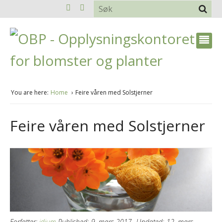
You are here:
Home
Feire våren med Solstjerner
Feire våren med Solstjerner
Forfatter:
idium
Published:
9. mars 2017
Updated:
12. mars