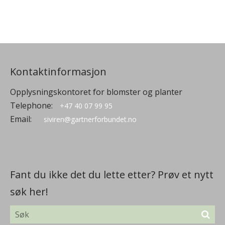
Kontaktinformasjon
Opplysningskontoret for blomster og planter
Telephone:
+47 40 07 99 95
Email:
siviren@gartnerforbundet.no
Fant du ikke det du lette etter? Prøv et nytt
søk her!