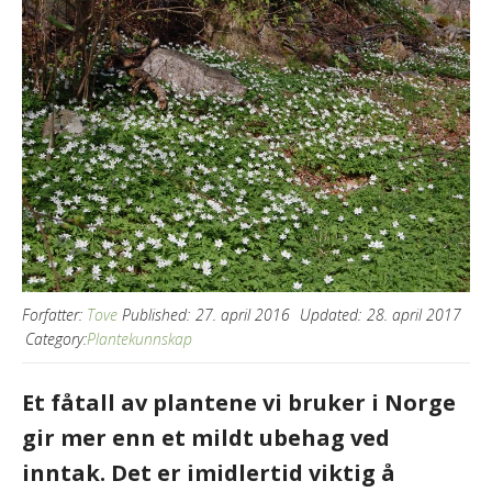
Forfatter:
Tove
Published:
27. april 2016
Updated:
28. april 2017
Category:
Plantekunnskap
Et fåtall av plantene vi bruker i Norge
gir mer enn et mildt ubehag ved
inntak. Det er imidlertid viktig å