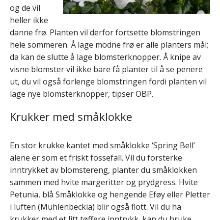
og de vil
heller ikke
danne frø. Planten vil derfor fortsette blomstringen
hele sommeren. Å lage modne frø er alle planters mål;
da kan de slutte å lage blomsterknopper. Å knipe av
visne blomster vil ikke bare få planter til å se penere
ut, du vil også forlenge blomstringen fordi planten vil
lage nye blomsterknopper, tipser OBP.
Krukker med småklokke
En stor krukke kantet med småklokke ‘Spring Bell’
alene er som et friskt fossefall. Vil du forsterke
inntrykket av blomstereng, planter du småklokken
sammen med hvite margeritter og prydgress. Hvite
Petunia, blå Småklokke og hengende Eføy eller Pletter
i luften (Muhlenbeckia) blir også flott. Vil du ha
krukker med et litt tøffere inntrykk, kan du bruke