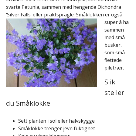
svarte Petunia, sammen med hengende Dichondra
‘Silver Falls’ eller praktsp
ragle. Småklokken er også
super å ha
sammen
med små
busker,
som små
flettede
piletrær.
Slik
steller
du Småklokke
Sett planten i sol eller halvskygge
Småklokke trenger jevn fuktighet