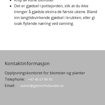
Knip av visne blomster
Det er gjødsel i pottejorden, slik at du ikke
trenger å gjødsle ekstra de første ukene. Bland
inn langtidsvirkende gjødsel i krukken, eller gi
svak flytende næring ved vanning.
Kontaktinformasjon
Opplysningskontoret for blomster og planter
Telephone:
+47 40 07 99 95
Email:
siviren@gartnerforbundet.no