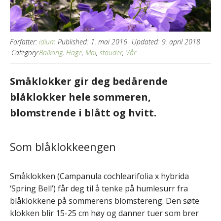
Forfatter:
idium
Published:
1. mai 2016
Updated:
9. april 2018
Category:
Balkong
,
Hage
,
Mai
,
stauder
,
Vår
Småklokker gir deg bedårende
blåklokker hele sommeren,
blomstrende i blått og hvitt.
Som blåklokkeengen
Småklokken (Campanula cochlearifolia x hybrida
‘Spring Bell’) får deg til å tenke på humlesurr fra
blåklokkene på sommerens blomstereng. Den søte
klokken blir 15-25 cm høy og danner tuer som brer