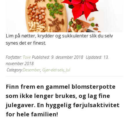
Lim på nøtter, krydder og sukkulenter slik du selv
synes det er finest.
Forfatter:
Tove
Published:
9. desember 2018
Updated:
13.
november 2018
Category:
Desember
,
Gjør-det-selv
,
Jul
Finn frem en gammel blomsterpotte
som ikke lenger brukes, og lag fine
julegaver. En hyggelig førjulsaktivitet
for hele familien!