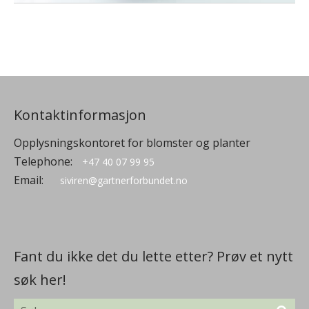
Kontaktinformasjon
Opplysningskontoret for blomster og planter
Telephone:
+47 40 07 99 95
Email:
siviren@gartnerforbundet.no
Fant du ikke det du lette etter? Prøv et nytt
søk her!