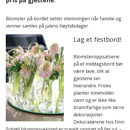
pris på gjestene.
Blomster på bordet setter stemningen når familie og
venner samles på julens høytidsdager
Lag et festbord!
Blomsteroppsatsene
på et middagsbord bør
være lave, slik at
gjestene ser
hverandre. Friske
planter inneholder
vann og er ikke like
brannfarlige som tørre
dekorasjoner.
Dekoratørene hos Finn
Schjøll blomsterveksted er travelt opptatt nå før jul. –