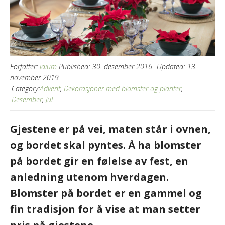
Forfatter:
idium
Published:
30. desember 2016
Updated:
13.
november 2019
Category:
Advent
,
Dekorasjoner med blomster og planter
,
Desember
,
Jul
Gjestene er på vei, maten står i ovnen,
og bordet skal pyntes. Å ha blomster
på bordet gir en følelse av fest, en
anledning utenom hverdagen.
Blomster på bordet er en gammel og
fin tradisjon for å vise at man setter