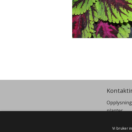
Kontakti
Opplysning
planter
Telephone
Email:
si
Vi bruker i