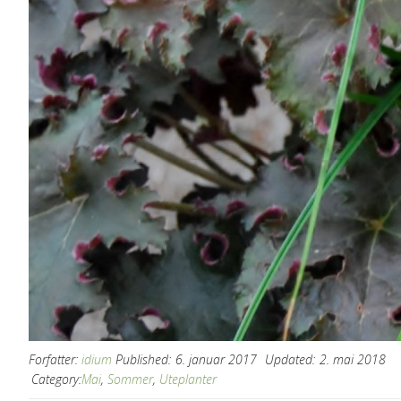
Forfatter:
idium
Published:
6. januar 2017
Updated:
2. mai 2018
Category:
Mai
,
Sommer
,
Uteplanter