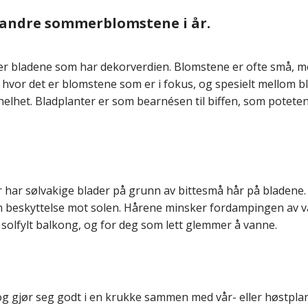
andre sommerblomstene i år.
 er bladene som har dekorverdien. Blomstene er ofte små, 
vor det er blomstene som er i fokus, og spesielt mellom blo
helhet. Bladplanter er som bearnésen til biffen, som potete
ar sølvakige blader på grunn av bittesmå hår på bladene. 
 beskyttelse mot solen. Hårene minsker fordampingen av van
 solfylt balkong, og for deg som lett glemmer å vanne.
, og gjør seg godt i en krukke sammen med vår- eller høstp