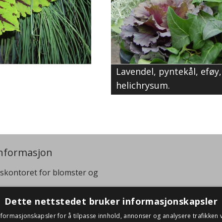
Lavendel, pyntekål, eføy,
helichrysum.
nformasjon
skontoret for blomster og
:
+47 40 07 99 95
Dette nettstedet bruker informasjonskapsler
viren@gartnerforbundet.no
nformasjonskapsler for å tilpasse innhold, annonser og analysere trafikken v