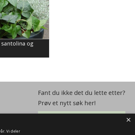
 santolina og
Fant du ikke det du lette etter?
Prøv et nytt søk her!
×
år. Vi deler