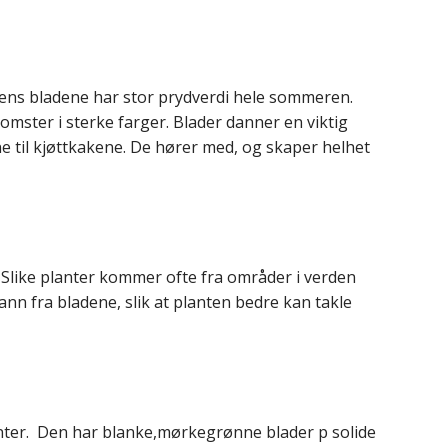
mens bladene har stor prydverdi hele sommeren.
mster i sterke farger. Blader danner en viktig
ne til kjøttkakene. De hører med, og skaper helhet
Slike planter kommer ofte fra områder i verden
n fra bladene, slik at planten bedre kan takle
lanter. Den har blanke,mørkegrønne blader p solide