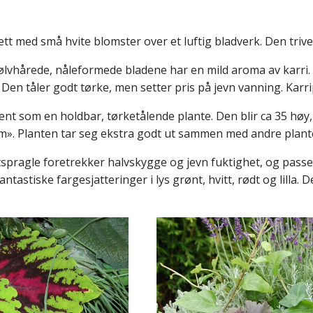
tt med små hvite blomster over et luftig bladverk. Den trives 
sølvhårede, nåleformede bladene har en mild aroma av karri. 
Den tåler godt tørke, men setter pris på jevn vanning. Karripl
jent som en holdbar, tørketålende plante. Den blir ca 35 høy
m». Planten tar seg ekstra godt ut sammen med andre plante
spragle foretrekker halvskygge og jevn fuktighet, og passer
stiske fargesjatteringer i lys grønt, hvitt, rødt og lilla. D