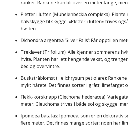
ranker. Rankene kan bli over en meter lange, men d
Pletter i luften (Muhelenbeckia complexa): Plante
halvskygge til skygge. «Pletter i luften» trives ogs
høsten.
Dichondra argentea ‘Silver Falls’: Får opptil en me
Trekløver (Trifolium): Alle kjenner sommerens hvi
hvite. Planten har lett hengende vekst, og trenger
bed og overvintre.
Buskstråblomst (Helichrysum petiolare): Rankene 
mykt hårete. Det finnes sorter i grått, limefarget o
Flekk-korsknapp (Glechoma hederacea) ‘Variegata’
meter. Gleuchoma trives i både sol og skygge, men 
Ipomoea batatas: Ipomoea, som er en dekorativ sø
flere meter. Det finnes mange sorter; noen har li