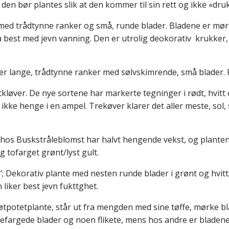
en bør plantes slik at den kommer til sin rett og ikke «dru
 med trådtynne ranker og små, runde blader. Bladene er mør
å best med jevn vanning. Den er utrolig deokorativ krukker, og 
ter lange, trådtynne ranker med sølvskimrende, små blader. Pl
tkløver. De nye sortene har markerte tegninger i rødt, hvit
 ikke henge i en ampel. Trekøver klarer det aller meste, sol
hos Buskstråleblomst har halvt hengende vekst, og planten 
g tofarget grønt/lyst gult.
; Dekorativ plante med nesten runde blader i grønt og hvitt
liker best jevn fukttghet.
tpotetplante, står ut fra mengden med sine tøffe, mørke bl
mefargede blader og noen flikete, mens hos andre er bladene