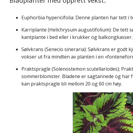
Euphorbia hypericifolia: Denne planten har tett i te
Karriplante (Helichrysum augustifolium): De tett 
kantplante i bed eller i krukker og balkongkasser. 
Sølvkrans (Senecio sineraria): Sølvkrans er godt k
vokser ut fra mindten av planten i en «fontenefor
Praktspragle (Solenostemon scutellariodes); Prakt
sommerblomster. Bladene er sagtannede og har fanta
kan praktspragle bli mellom 20 og 60 cm høy.