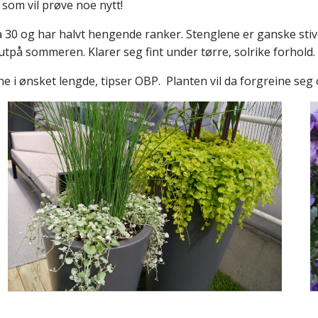
 som vil prøve noe nytt!
 ca 30 og har halvt hengende ranker. Stenglene er ganske sti
utpå sommeren. Klarer seg fint under tørre, solrike forhold.
e i ønsket lengde, tipser OBP. Planten vil da forgreine seg o