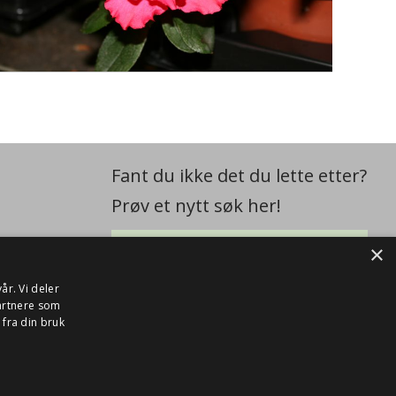
Fant du ikke det du lette etter?
Prøv et nytt søk her!
×
år. Vi deler
artnere som
fra din bruk