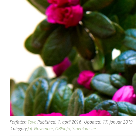
Forfatter:
Tove
Published:
1. april 2016
Updated:
17. januar 2019
Category:
Jul
,
November
,
OBPinfo
,
Stueblomster