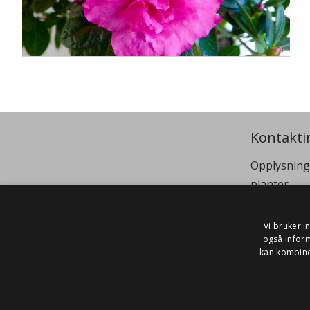
Kontakti
Opplysning
planter
Telephone
Email:
si
Vi bruker i
også infor
kan kombine