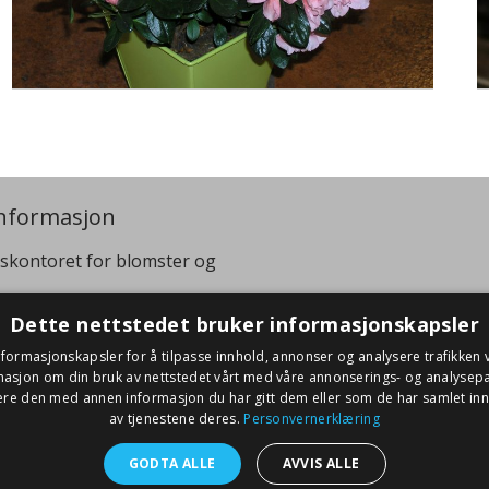
nformasjon
skontoret for blomster og
:
+47 40 07 99 95
Dette nettstedet bruker informasjonskapsler
viren@gartnerforbundet.no
nformasjonskapsler for å tilpasse innhold, annonser og analysere trafikken v
masjon om din bruk av nettstedet vårt med våre annonserings- og analysep
re den med annen informasjon du har gitt dem eller som de har samlet inn 
av tjenestene deres.
Personvernerklæring
idium
WordPress
GODTA ALLE
AVVIS ALLE
Privacy policy and cookies