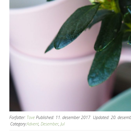
Forfatter:
Tove
Published:
11. desember 2017
Updated:
20. desem
Category:
Advent
,
Desember
,
Jul