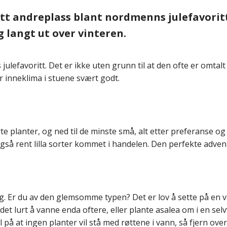
tt andreplass blant nordmenns julefavoritte
og langt ut over vinteren.
lefavoritt. Det er ikke uten grunn til at den ofte er omtal
r inneklima i stuene svært godt.
 planter, og ned til de minste små, alt etter preferanse og 
 også rent lilla sorter kommet i handelen. Den perfekte adve
g. Er du av den glemsomme typen? Det er lov å sette på en v
et lurt å vanne enda oftere, eller plante asalea om i en selv
l på at ingen planter vil stå med røttene i vann, så fjern ove