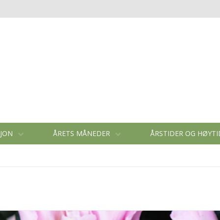
SJON
ÅRETS MÅNEDER
ÅRSTIDER OG HØYT