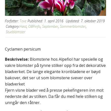
Forfatter:
Tove
Published:
1. april 2016
Updated:
7. oktober 2019
Category:
Høst
,
OBPinfo
,
September
,
Sommerblomster
,
Stueblomster
Cyclamen persicum
Beskrivelse:
Blomstene hos Alpefiol har spesielle og
vakre blomster på tynne stilker opp fra det dekorative
bladverket. De lange elegante kronbladene er bøyd
bakover, det ser ut som blomstene svever over
bladverket
Fjern visne blader ved å presse pekefingeren inn mot
nederste del av stilken. Da får du med hele stilken og
unngår den råtner.