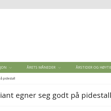
SJON
ÅRETS MÅNEDER
ÅRSTIDER OG HØYT
å pidestall
ant egner seg godt på pidestal