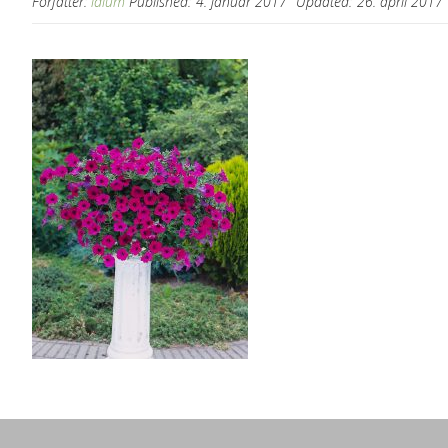
Forfatter:
idium
Published:
4. januar 2017
Updated:
26. april 2017