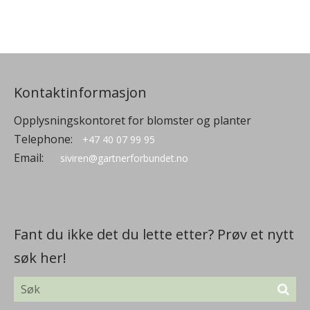
Kontaktinformasjon
Opplysningskontoret for blomster og planter
Telephone:
+47 40 07 99 95
Email:
siviren@gartnerforbundet.no
Fant du ikke det du lette etter? Prøv et nytt
søk her!