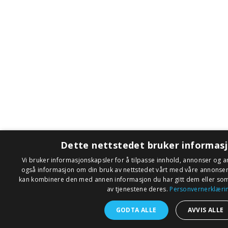
Dette nettstedet bruker informas
Vi bruker informasjonskapsler for å tilpasse innhold, annonser og an
også informasjon om din bruk av nettstedet vårt med våre annonse
kan kombinere den med annen informasjon du har gitt dem eller som 
av tjenestene deres.
Personvernerklæri
GODTA ALLE
AVVIS ALLE