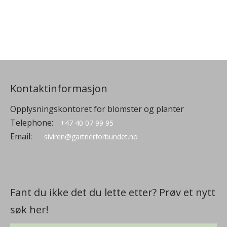
Kontaktinformasjon
Opplysningskontoret for blomster og planter
Telephone:
+47 40 07 99 95
Email:
siviren@gartnerforbundet.no
Fant du ikke det du lette etter? Prøv et nytt
søk her!