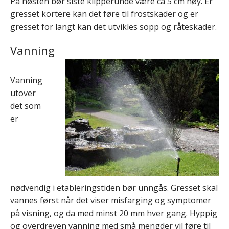
På høsten bør siste klipperunde være ca 5 cm høy. Er
gresset kortere kan det føre til frostskader og er
gresset for langt kan det utvikles sopp og råteskader.
Vanning
Vanning
utover
det som
er
nødvendig i etableringstiden bør unngås. Gresset skal
vannes først når det viser misfarging og symptomer
på visning, og da med minst 20 mm hver gang. Hyppig
og overdreven vanning med små mengder vil føre til