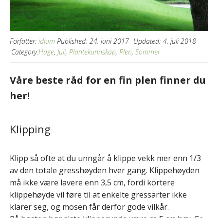
Forfatter:
idium
Published:
24. juni 2017
Updated:
4. juli 2018
Category:
Hage
,
Juli
,
Plantekunnskap
,
Plen
,
Sommer
Våre beste råd for en fin plen finner du
her!
Klipping
Klipp så ofte at du unngår å klippe vekk mer enn 1/3
av den totale gresshøyden hver gang. Klippehøyden
må ikke være lavere enn 3,5 cm, fordi kortere
klippehøyde vil føre til at enkelte gressarter ikke
klarer seg, og mosen får derfor gode vilkår.