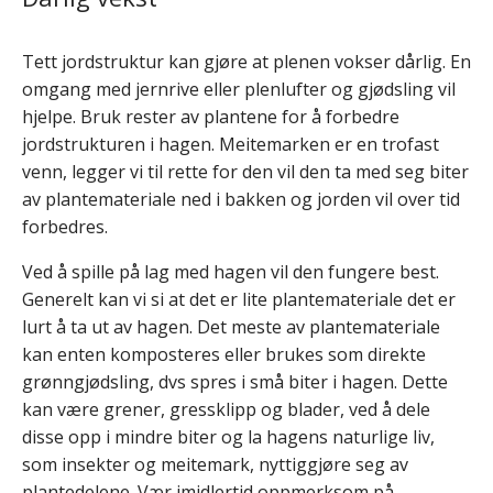
Tett jordstruktur kan gjøre at plenen vokser dårlig. En
omgang med jernrive eller plenlufter og gjødsling vil
hjelpe. Bruk rester av plantene for å forbedre
jordstrukturen i hagen. Meitemarken er en trofast
venn, legger vi til rette for den vil den ta med seg biter
av plantemateriale ned i bakken og jorden vil over tid
forbedres.
Ved å spille på lag med hagen vil den fungere best.
Generelt kan vi si at det er lite plantemateriale det er
lurt å ta ut av hagen. Det meste av plantemateriale
kan enten komposteres eller brukes som direkte
grønngjødsling, dvs spres i små biter i hagen. Dette
kan være grener, gressklipp og blader, ved å dele
disse opp i mindre biter og la hagens naturlige liv,
som insekter og meitemark, nyttiggjøre seg av
plantedelene. Vær imidlertid oppmerksom på