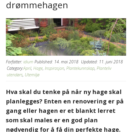
drømmehagen
Forfatter:
idium
Published:
14. mai 2018
Updated:
11. juni 2018
Category:
April
,
Hage
,
Inspirasjon
,
Plantekunnskap
,
Planteliv
utendørs
,
Utemiljø
Hva skal du tenke på når ny hage skal
planlegges? Enten en renovering er på
gang eller hagen er et blankt lerret
som skal males er en god plan
nødvendig for å få din perfekte hage.