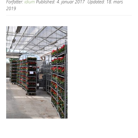
Forfatter:
idium
Published:
4. januar 2017
Updated:
18. mars
2019