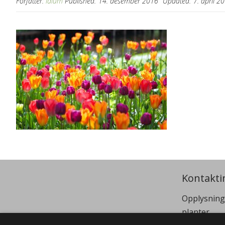
Forfatter:
idium
Published:
14. desember 2016
Updated:
7. april 2
Kontakti
Opplysning
planter